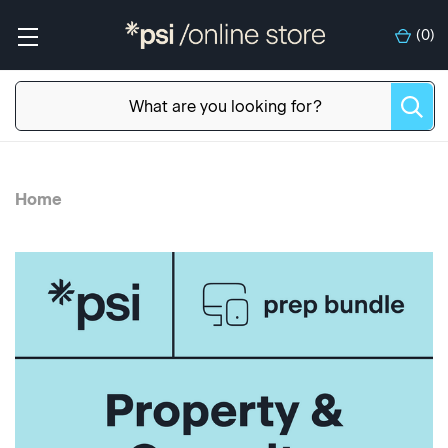
(
0
)
Home