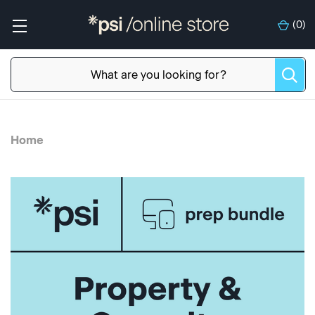
(
0
)
Home