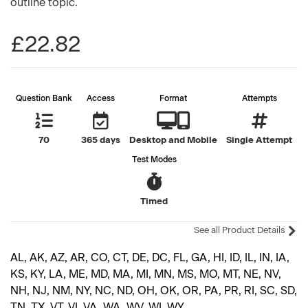
outline topic.
£22.82
Question Bank
Access
Format
Attempts
70
365 days
Desktop and Mobile
Single Attempt
Test Modes
Timed
See all Product Details
AL, AK, AZ, AR, CO, CT, DE, DC, FL, GA, HI, ID, IL, IN, IA,
KS, KY, LA, ME, MD, MA, MI, MN, MS, MO, MT, NE, NV,
NH, NJ, NM, NY, NC, ND, OH, OK, OR, PA, PR, RI, SC, SD,
TN, TX, VT, VI, VA, WA, WV, WI, WY