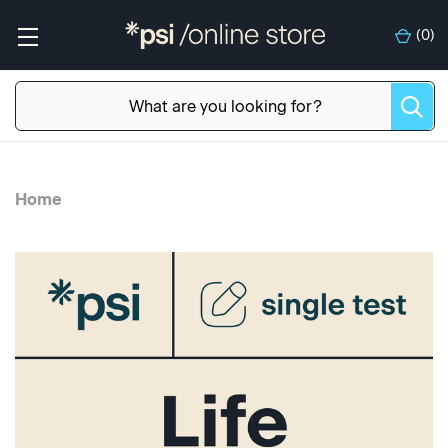
(
0
)
Home