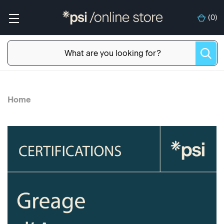
(
0
)
Home