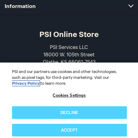
Information
PSI Online Store
PSI Services LLC
18000 W. 105th Street
Olathe, KS 66061-7543
USA
PSI and our partners use cookies and other technologies,
such as pixel tags, for third-party marketing. Visit our
866-589-3088
Privacy Policy
to learn more.
Cookies Settings
DECLINE
ACCEPT
Subscribe now!