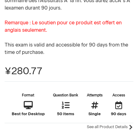
sommaire des rÃ©sultats Ã la fin. Vous aurez accÃ¨s Ã
lexamen durant 90 jours.
Remarque : Le soutien pour ce produit est offert en
anglais seulement.
This exam is valid and accessible for 90 days from the
time of purchase.
¥280.77
Format
Question Bank
Attempts
Access
Best for Desktop
50 items
Single
90 days
See all Product Details