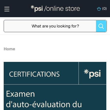
(
0
)
Home