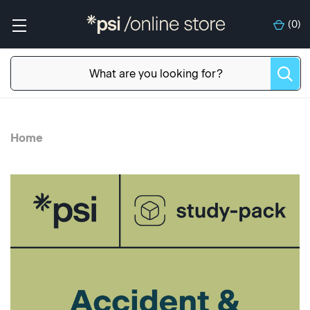
(
0
)
Home