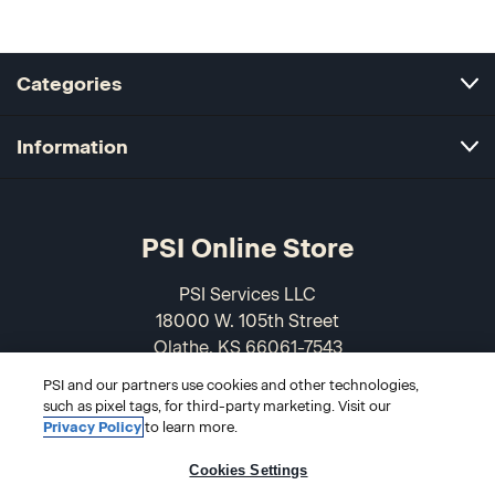
Categories
Information
PSI Online Store
PSI Services LLC
18000 W. 105th Street
Olathe, KS 66061-7543
USA
PSI and our partners use cookies and other technologies,
such as pixel tags, for third-party marketing. Visit our
866-589-3088
Privacy Policy
to learn more.
Cookies Settings