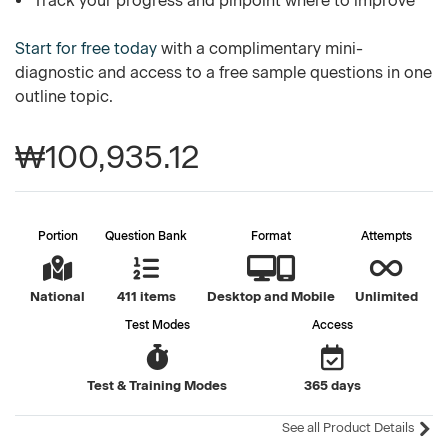
Track your progress and pinpoint where to improve
Start for free today
with a complimentary mini-
diagnostic and access to a free sample questions in one
outline topic.
₩100,935.12
Portion
Question Bank
Format
Attempts
National
411 items
Desktop and Mobile
Unlimited
Test Modes
Access
Test & Training Modes
365 days
See all Product Details