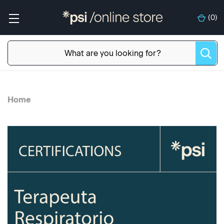
(
0
)
Home