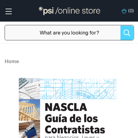
(
0
)
Home