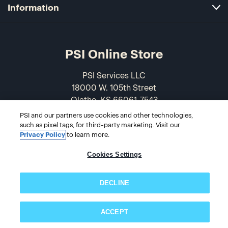
Information
PSI Online Store
PSI Services LLC
18000 W. 105th Street
Olathe, KS 66061-7543
USA
PSI and our partners use cookies and other technologies,
such as pixel tags, for third-party marketing. Visit our
866-589-3088
Privacy Policy
to learn more.
Cookies Settings
DECLINE
ACCEPT
Subscribe now!