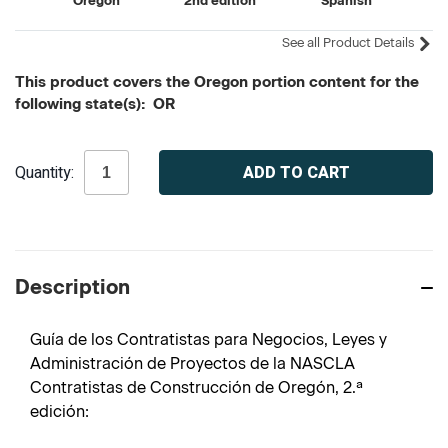
Oregon
2nd edition
Spanish
See all Product Details
This product covers the Oregon portion content for the
following state(s): OR
Current
Quantity:
Stock:
Description
Guía de los Contratistas para Negocios, Leyes y
Administración de Proyectos de la NASCLA
Contratistas de Construcción de Oregón, 2.ª
edición: