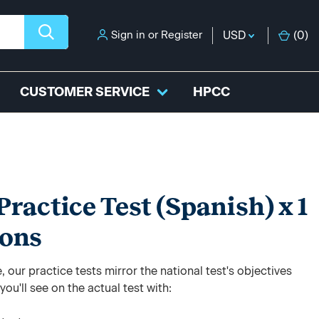
Sign in
or
Register
USD
(
0
)
CUSTOMER SERVICE
HPCC
ractice Test (Spanish) x 1
ions
 our practice tests mirror the national test's objectives
ou'll see on the actual test with: