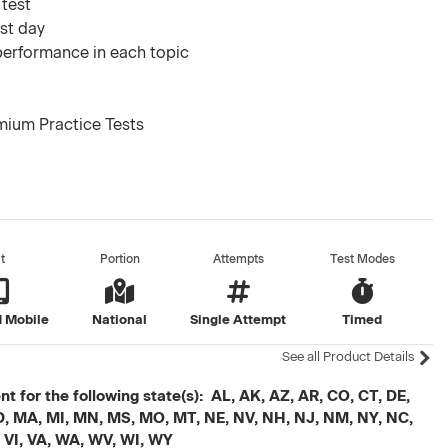
 test
est day
 performance in each topic
mium Practice Tests
t
Portion
Attempts
Test Modes
 Mobile
National
Single Attempt
Timed
See all Product Details
t for the following state(s): AL, AK, AZ, AR, CO, CT, DE,
, MD, MA, MI, MN, MS, MO, MT, NE, NV, NH, NJ, NM, NY, NC,
, VI, VA, WA, WV, WI, WY