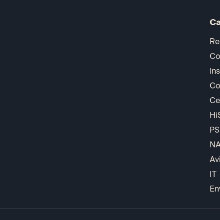
Ca
Re
Co
In
Co
Ce
Hi
PS
N
Av
IT
En