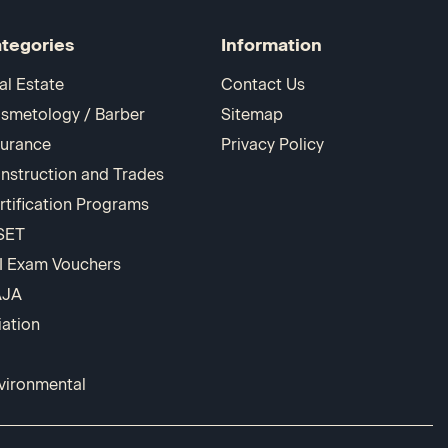
tegories
Information
al Estate
Contact Us
smetology / Barber
Sitemap
surance
Privacy Policy
nstruction and Trades
rtification Programs
SET
I Exam Vouchers
AJA
iation
vironmental