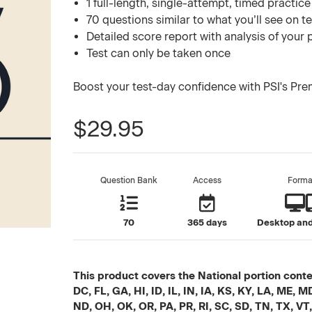
1 full-length, single-attempt, timed practice
70 questions similar to what you’ll see on t
Detailed score report with analysis of your
Test can only be taken once
Boost your test-day confidence with PSI's Pre
$29.95
Question Bank
Access
Forma
70
365 days
Desktop and
This product covers the National portion conten
DC, FL, GA, HI, ID, IL, IN, IA, KS, KY, LA, ME
ND, OH, OK, OR, PA, PR, RI, SC, SD, TN, TX, VT