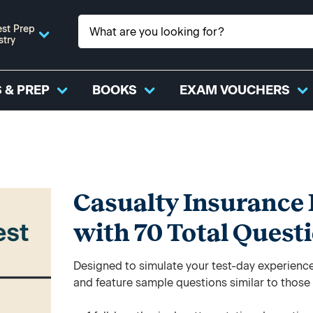
st Prep
stry
 & PREP
BOOKS
EXAM VOUCHERS
Casualty Insurance P
with 70 Total Quest
Designed to simulate your test-day experience,
and feature sample questions similar to those y