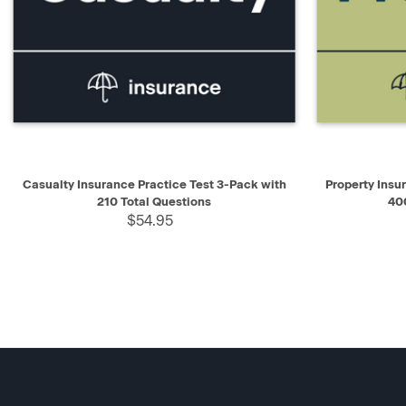
QUICK VIEW
ADD TO CART
QUICK V
Casualty Insurance Practice Test 3-Pack with
Property Insu
210 Total Questions
40
$54.95