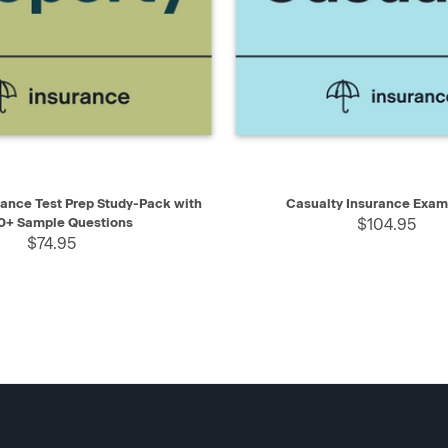
IEW
ADD TO CART
QUICK VIEW
AD
rance Test Prep Study-Pack with
Casualty Insurance Exam
0+ Sample Questions
$104.95
$74.95