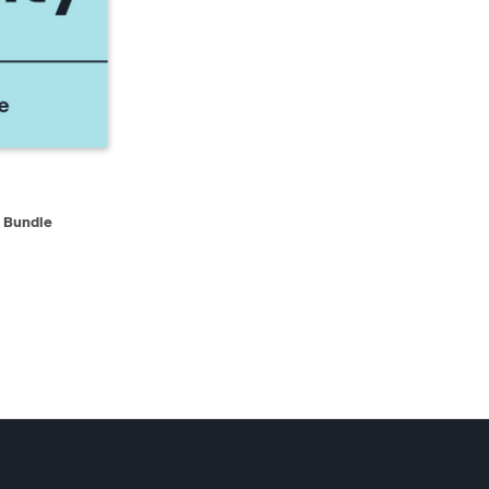
D TO CART
 Bundle